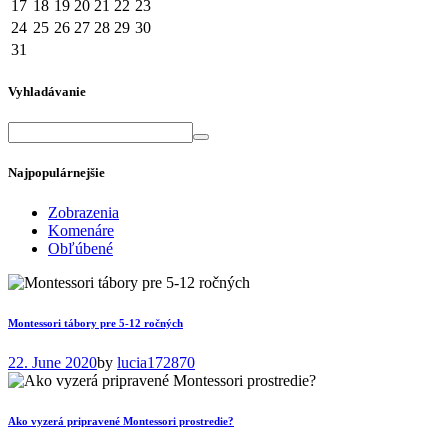
17
18
19
20
21
22
23
24
25
26
27
28
29
30
31
Vyhladávanie
Najpopulárnejšie
Zobrazenia
Komenáre
Obľúbené
Montessori tábory pre 5-12 ročných
22. June 2020
by
lucia
172870
Ako vyzerá pripravené Montessori prostredie?