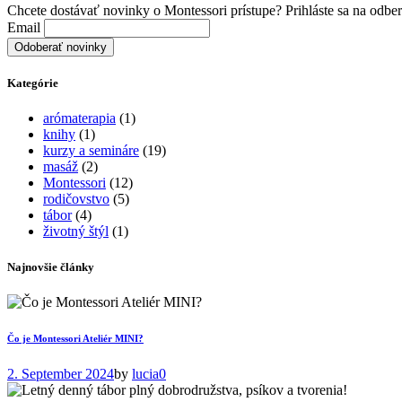
Chcete dostávať novinky o Montessori prístupe? Prihláste sa na odber
Email
Kategórie
arómaterapia
(1)
knihy
(1)
kurzy a semináre
(19)
masáž
(2)
Montessori
(12)
rodičovstvo
(5)
tábor
(4)
životný štýl
(1)
Najnovšie články
Čo je Montessori Ateliér MINI?
2. September 2024
by
lucia
0