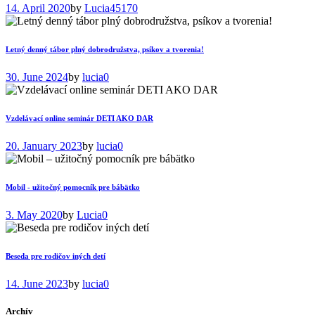
14. April 2020
by
Lucia
45170
Letný denný tábor plný dobrodružstva, psíkov a tvorenia!
30. June 2024
by
lucia
0
Vzdelávací online seminár DETI AKO DAR
20. January 2023
by
lucia
0
Mobil - užitočný pomocník pre bábätko
3. May 2020
by
Lucia
0
Beseda pre rodičov iných detí
14. June 2023
by
lucia
0
Archív