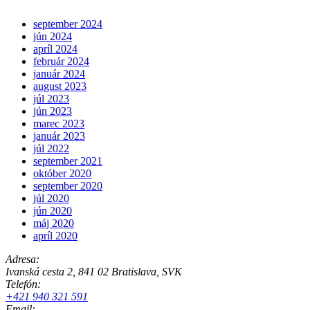
september 2024
jún 2024
apríl 2024
február 2024
január 2024
august 2023
júl 2023
jún 2023
marec 2023
január 2023
júl 2022
september 2021
október 2020
september 2020
júl 2020
jún 2020
máj 2020
apríl 2020
Adresa:
Ivanská cesta 2, 841 02 Bratislava, SVK
Telefón:
+421 940 321 591
Email: