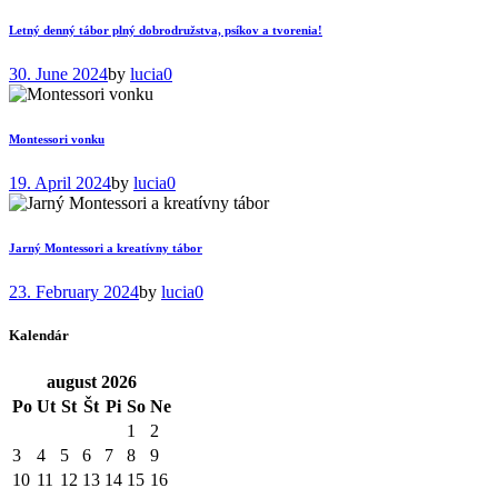
Letný denný tábor plný dobrodružstva, psíkov a tvorenia!
30. June 2024
by
lucia
0
Montessori vonku
19. April 2024
by
lucia
0
Jarný Montessori a kreatívny tábor
23. February 2024
by
lucia
0
Kalendár
august
2026
Po
Ut
St
Št
Pi
So
Ne
1
2
3
4
5
6
7
8
9
10
11
12
13
14
15
16