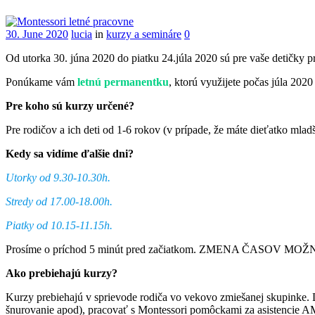
30. June 2020
lucia
in
kurzy a semináre
0
Od utorka 30. júna 2020 do piatku 24.júla 2020 sú pre vaše detičky
Ponúkame vám
letnú permanentku
, ktorú využijete počas júla 2020
Pre koho sú kurzy určené?
Pre rodičov a ich deti od 1-6 rokov (v prípade, že máte dieťatko mlad
Kedy sa vidíme ďalšie dni?
Utorky od 9.30-10.30h.
Stredy od 17.00-18.00h.
Piatky od 10.15-11.15h.
Prosíme o príchod 5 minút pred začiatkom. ZMENA ČASOV MOŽNÁ!
Ako prebiehajú kurzy?
Kurzy prebiehajú v sprievode rodiča vo vekovo zmiešanej skupinke. D
šnurovanie apod), pracovať s Montessori pomôckami za asistencie AM