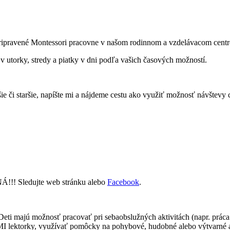
 pripravené Montessori pracovne v našom rodinnom a vzdelávacom cent
 v utorky, stredy a piatky v dni podľa vašich časových možností.
šie či staršie, napíšte mi a nájdeme cestu ako využiť možnosť návštevy c
!! Sledujte web stránku alebo
Facebook
.
eti majú možnosť pracovať pri sebaobslužných aktivitách (napr. práca 
I lektorky, využívať pomôcky na pohybové, hudobné alebo výtvarné ak