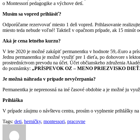
o Montessori pedagogike a výchove detí.
Musím sa vopred prihlásiť?
Odporúčame rezervovať miesto 1 deň vopred. Prihlasovanie realizujte 
miesto teda nebude voľné! Taktiež v opačnom prípade, ak 15 minút od 
Aká je cena letného kurzu?
V lete 2020 je možné zakúpiť permanentku v hodnote 59,-Euro a prís
Jednu permanentku je možné využiť pre 1 dieťa, po dohovore s lektor
prostredníctvom prevodu na účet. Účet občianskeho združenia Akadémi
do poznámky:
„PRÍSPEVOK OZ – MENO PRIEZVISKO DIE
Je možná náhrada v prípade nevyčerpania?
Permanentka je neprenosná na iné časové obdobie a je možné ju využi
Prihláška
V prípade záujmu o návštevu centra, prosím o vyplnenie prihlášky n
Tags:
deti
,
herničky
,
montessori
,
pracovne