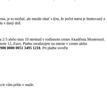
, je to možné, ale musíte rátať s tým, že počet miest je limitovaný a
iu v daný deň.
a 2-5 alebo max 10 stretnutí v rodinnom centre Akadémia Montessori.
te 12,-Euro. Platbu zrealizujete na mieste v centre alebo
900 0000 0051 3495 1218
. Pri platbe uveďte
kcie vám prídu v maile.