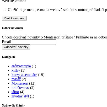
Website
Uložiť moje meno, e-mail a webovú stránku v tomto prehliadači 
Odber noviniek
Chcete dostávať novinky o Montessori prístupe? Prihláste sa na odber
Email
Kategórie
arómaterapia
(1)
knihy
(1)
kurzy a semináre
(19)
masáž
(2)
Montessori
(12)
rodičovstvo
(5)
tábor
(4)
životný štýl
(1)
Najnovšie články