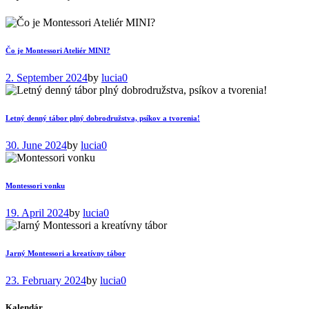
Čo je Montessori Ateliér MINI?
2. September 2024
by
lucia
0
Letný denný tábor plný dobrodružstva, psíkov a tvorenia!
30. June 2024
by
lucia
0
Montessori vonku
19. April 2024
by
lucia
0
Jarný Montessori a kreatívny tábor
23. February 2024
by
lucia
0
Kalendár