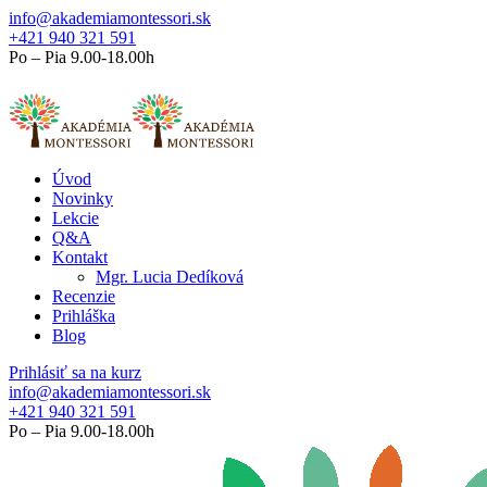
info@akademiamontessori.sk
+421 940 321 591
Po – Pia 9.00-18.00h
Úvod
Novinky
Lekcie
Q&A
Kontakt
Mgr. Lucia Dedíková
Recenzie
Prihláška
Blog
Prihlásiť sa na kurz
info@akademiamontessori.sk
+421 940 321 591
Po – Pia 9.00-18.00h