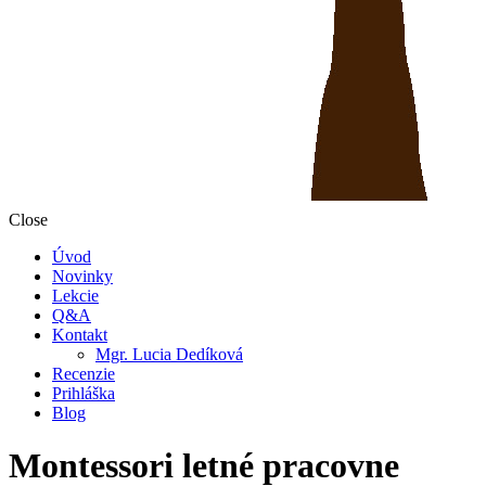
Close
Úvod
Novinky
Lekcie
Q&A
Kontakt
Mgr. Lucia Dedíková
Recenzie
Prihláška
Blog
Montessori letné pracovne