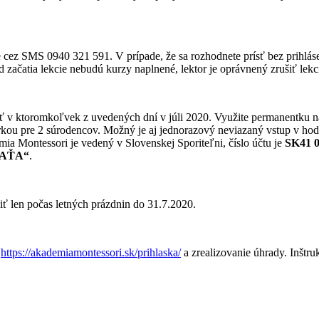
cez SMS 0940 321 591. V prípade, že sa rozhodnete prísť bez prihlásenia
začatia lekcie nebudú kurzy naplnené, lektor je oprávnený zrušiť lekc
ť v ktoromkoľvek z uvedených dní v júli 2020. Využite permanentku n
kou pre 2 súrodencov. Možný je aj jednorazový neviazaný vstup v hodno
a Montessori je vedený v Slovenskej Sporiteľni, číslo účtu je
SK41 0
ŤAŤA“
.
ť len počas letných prázdnin do 31.7.2020.
a
https://akademiamontessori.sk/prihlaska/
a zrealizovanie úhrady. Inštru