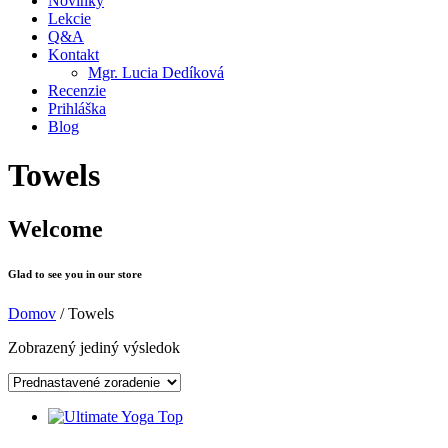
Novinky
Lekcie
Q&A
Kontakt
Mgr. Lucia Dedíková
Recenzie
Prihláška
Blog
Towels
Welcome
Glad to see you in our store
Domov
/ Towels
Zobrazený jediný výsledok